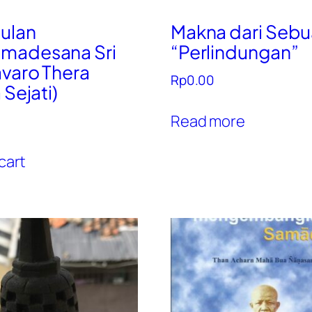
ulan
Makna dari Seb
madesana Sri
“Perlindungan”
varo Thera
Rp
0.00
 Sejati)
Read more
cart