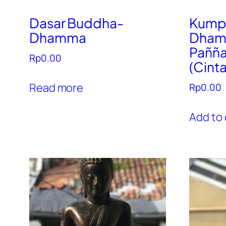
Dasar Buddha-
Kump
Dhamma
Dham
Pañña
Rp
0.00
(Cinta
Read more
Rp
0.00
Add to 