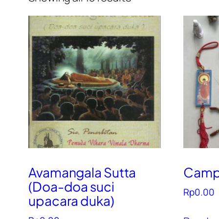
Avamangala Sutta
Campu
(Doa-doa suci
Rp
0.00
upacara duka)