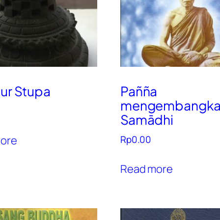
tur Stupa
Pañña
mengembangka
Samādhi
ore
Rp
0.00
Read more