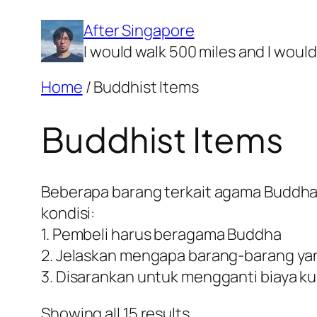
Skip
After Singapore
to
I would walk 500 miles and I woul
content
Home
/ Buddhist Items
Buddhist Items
Beberapa barang terkait agama Buddha, 
kondisi:
1. Pembeli harus beragama Buddha
2. Jelaskan mengapa barang-barang yang
3. Disarankan untuk mengganti biaya kuri
Showing all 15 results