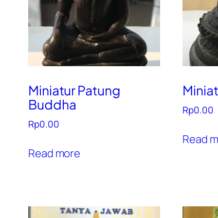
Miniatur Patung
Minia
Buddha
Rp
0.00
Rp
0.00
Read m
Read more