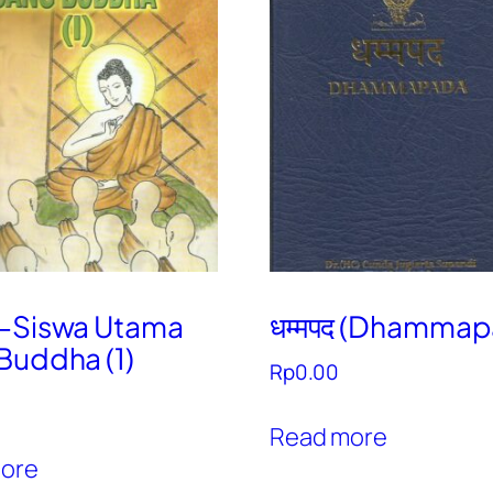
-Siswa Utama
धम्मपद (Dhammap
Buddha (1)
Rp
0.00
Read more
ore