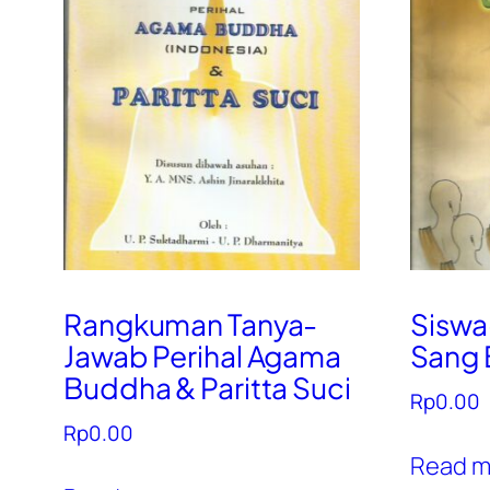
Rangkuman Tanya-
Siswa
Jawab Perihal Agama
Sang 
Buddha & Paritta Suci
Rp
0.00
Rp
0.00
Read m