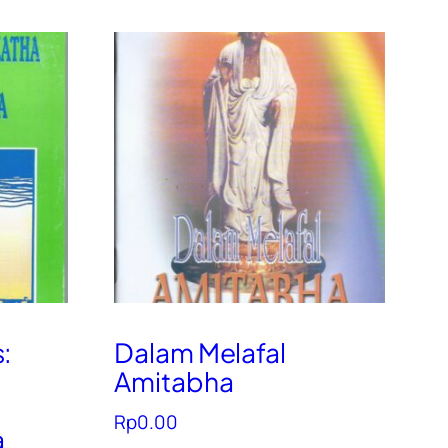
:
Dalam Melafal
Amitabha
Rp
0.00
a