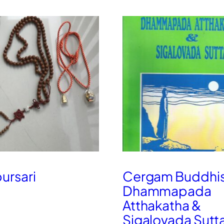
rsari
Cergam Buddhis
Dhammapada
Atthakatha &
Sigalovada Sutt